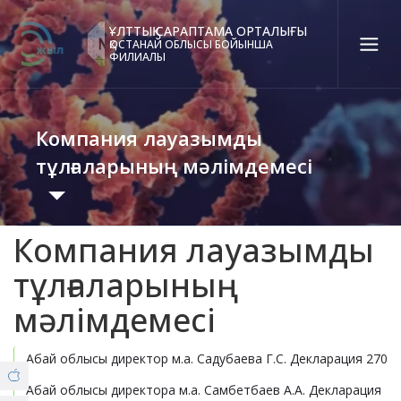
ҰЛТТЫҚ САРАПТАМА ОРТАЛЫҒЫ
ҚОСТАНАЙ ОБЛЫСЫ БОЙЫНША
ФИЛИАЛЫ
Қаз
Рус
Eng
Компания лауазымды
Байланыс орталығы:
58-85-55, 258-85-55 (
Алматы
)
тұлғаларының мәлімдемесі
+7 (7277) 27-70-67 (
Қонаев
)
Сенім тел.:
+7 (7172) 55-49-21
Компания лауазымды
8 (7142) 54-55-66 (Covid19)
Нормативтік құқықтық актілер
тұлғаларының
мәлімдемесі
ФИЛИАЛ ТУРАЛЫ
Іс-шаралар жоспары
© Copyright 2019 - nce.kz - all rights reserved.
Абай облысы директор м.а. Садубаева Г.С. Декларация 270
Бөлім
Ақпаратттар мен құжатттар
Абай облысы директора м.а. Самбетбаев А.А. Декларация