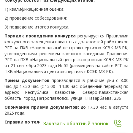
Конкурс состоит из следующих этапов:
1) квалификационная оценка;
2) проведение собеседования;
3) подведение итогов конкурса.
Порядок проведения конкурса
регулируется Правилами
конкурсного замещения вакантных должностей работников
РГП на ПХВ «Национальный центр экспертизы» КСЭК МЗ РК,
утвержденными решением заочного заседания Правления
РГП на ПХВ «Национальный центр экспертизы» КСЭК МЗ РК
от 21 сентября 2023 года № 55 (размещены на сайте РГП на
ПХВ «Национальный центр экспертизы» КСЭК МЗ РК).
Прием документов
производится в рабочие дни с 8.00
час. до 17.30 час. (с 13.00 - 14.30 час. обеденный перерыв) по
адресу: Республика Казахстан, Северо-Казахстанская
область, город Петропавловск, улица Н.Назарбаева, 236
Окончание приема документов:
до 17.30 час. 8 августа
2025 года.
Справки по телефону:
8 7152 39-95-23
Заказать обратный звонок