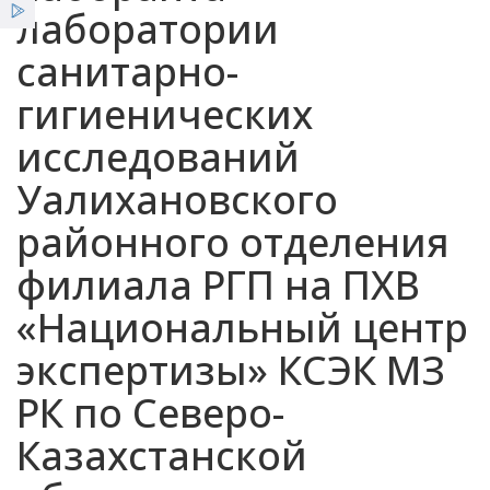
лаборатории
Услуги
санитарно-
Вакансии
Льготы
гигиенических
исследований
Отзывы
Новости
Уалихановского
Графики работы и приeма граждан
районного отделения
филиала РГП на ПХВ
«Национальный центр
экспертизы» КСЭК МЗ
РК по Северо-
Казахстанской