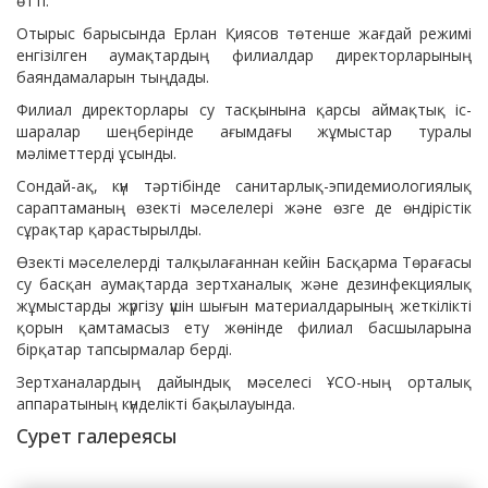
өтті.
Отырыс барысында Ерлан Қиясов төтенше жағдай режимі
енгізілген аумақтардың филиалдар директорларының
баяндамаларын тыңдады.
Филиал директорлары су тасқынына қарсы аймақтық іс-
шаралар шеңберінде ағымдағы жұмыстар туралы
мәліметтерді ұсынды.
Сондай-ақ, күн тәртібінде санитарлық-эпидемиологиялық
сараптаманың өзекті мәселелері және өзге де өндірістік
сұрақтар қарастырылды.
Өзекті мәселелерді талқылағаннан кейін Басқарма Төрағасы
су басқан аумақтарда зертханалық және дезинфекциялық
жұмыстарды жүргізу үшін шығын материалдарының жеткілікті
қорын қамтамасыз ету жөнінде филиал басшыларына
бірқатар тапсырмалар берді.
Зертханалардың дайындық мәселесі ҰСО-ның орталық
аппаратының күнделікті бақылауында.
Сурет галереясы