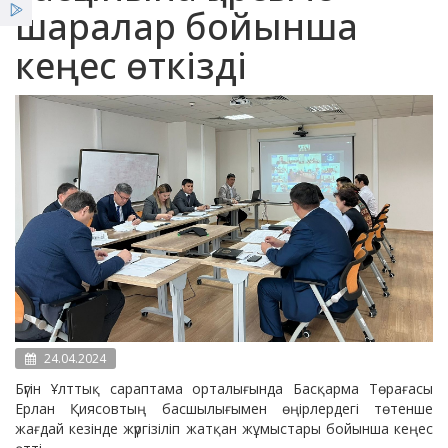
шаралар бойынша
Қызметтер
кеңес өткізді
Жеңілдіктер
Жаңалықтар
24.04.2024
Бүгін Ұлттық сараптама орталығында Басқарма Төрағасы
Ерлан Қиясовтың басшылығымен өңірлердегі төтенше
жағдай кезінде жүргізіліп жатқан жұмыстары бойынша кеңес